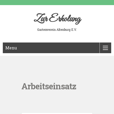
Skip
to
content
Zur Erholung
Gartenverein Altenburg E.V.
Menu
Arbeitseinsatz