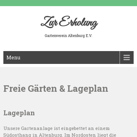
Skip
to
content
Zur Erholung
Gartenverein Altenburg E.V.
Menu
Freie Gärten & Lageplan
Lageplan
Unsere Gartenanlage ist eingebettet an einem
Südosthang in Altenburg. Im Nordosten liegt die