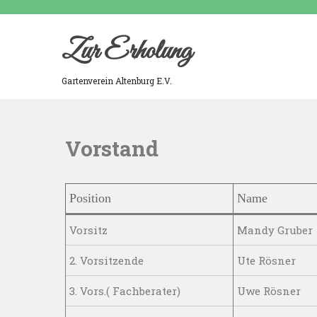
Skip
to
content
Zur Erholung
Gartenverein Altenburg E.V.
Vorstand
Position
Name
Vorsitz
Mandy Gruber
2. Vorsitzende
Ute Rösner
3. Vors.( Fachberater)
Uwe Rösner