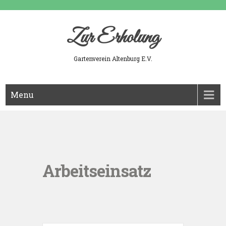
Skip
to
content
Zur Erholung
Gartenverein Altenburg E.V.
Menu
Arbeitseinsatz